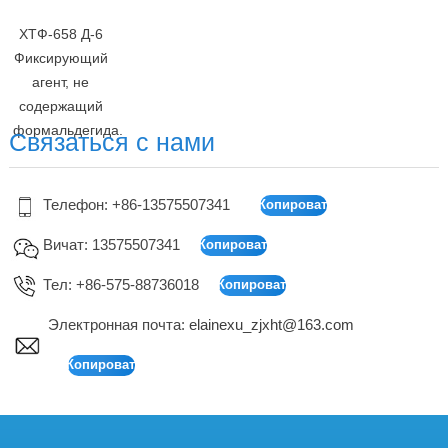
ХТФ-658 Д-6
Фиксирующий
агент, не
содержащий
формальдегида.
Связаться с нами
Телефон: +86-13575507341
Вичат: 13575507341
Тел: +86-575-88736018
Электронная почта:
elainexu_zjxht@163.com