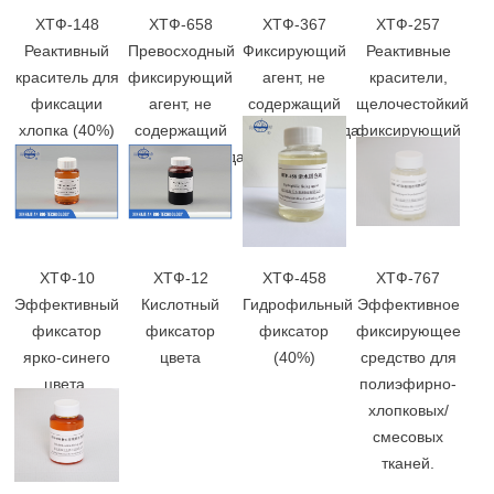
ХТФ-148
ХТФ-658
ХТФ-367
ХТФ-257
Реактивный
Превосходный
Фиксирующий
Реактивные
краситель для
фиксирующий
агент, не
красители,
фиксации
агент, не
содержащий
щелочестойкий
хлопка (40%)
содержащий
формальдегида
фиксирующий
формальдегида
(60%)
агент (50%)
(50% и 60%)
ХТФ-10
ХТФ-12
ХТФ-458
ХТФ-767
Эффективный
Кислотный
Гидрофильный
Эффективное
фиксатор
фиксатор
фиксатор
фиксирующее
ярко-синего
цвета
(40%)
средство для
цвета.
полиэфирно-
хлопковых/
смесовых
тканей.