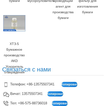
бумаги
мусороуловитель
проводящий
фильтр для
агент для
изготовления
производства
бумаги
бумаги
ХТЗ-5
Бумажное
производство
AKD
Ускоритель
Связаться с нами
отверждения
Телефон: +86-13575507341
Вичат: 13575507341
Тел: +86-575-88736018