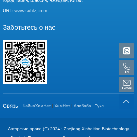
город Таоян, Шаосин, Чжэцзян, Китай.
URL:
www.sxhtzj.com.
Заботьтесь о нас
Связь
ЧайнаХимНет
|
ХимНет
|
Алибаба
|
Тукл
Авторские права (C) 2024
: Zhejiang Xinhaitian Biotechnology