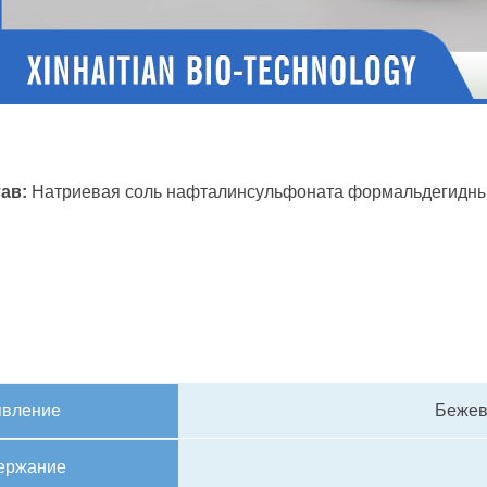
ав:
Натриевая соль нафталинсульфоната формальдегидный
вление
Бежев
ержание