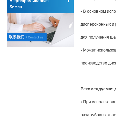
Нефтепромысловая
Химия
• В основном исп
дисперсионных и 
для получения шел
• Может использов
производстве дисп
Рекомендуемая 
• При использован
раза кубовых крас