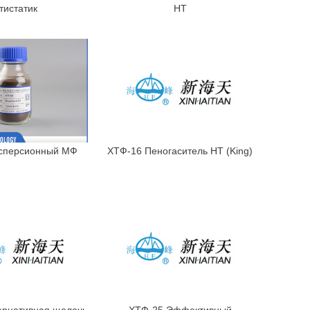
тистатик
HT
сперсионный МФ
ХТФ-16 Пеногаситель HT (King)