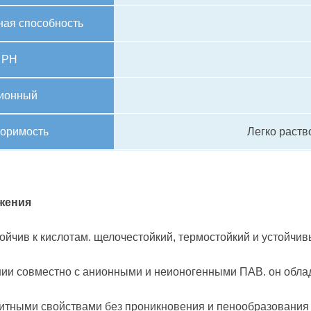
ая способность
PH
тионный
воримость
Легко раств
жения
тойчив к кислотам. щелочестойкий, термостойкий и устойчи
нии совместно с анионными и неионогенными ПАВ. он обл
тными свойствами без проникновения и пенообразования 