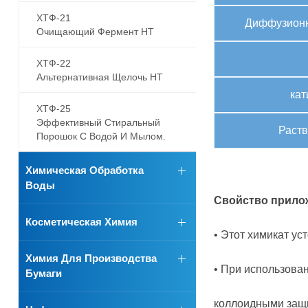
ХТФ-21
Диффузионн
Очищающий Фермент HT
ХТФ-22
Альтернативная Щелочь HT
ка
ХТФ-25
Эффективный Стиральный
Раст
Порошок С Водой И Мылом.
Химическая Обработка
Воды
Свойство прило
Косметическая Химия
• Этот химикат ус
Химия Для Производства
• При использова
Бумаги
коллоидными защи