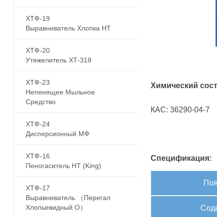
ХТФ-19
Выравниватель Хлопка HT
ХТФ-20
Утяжелитель ХТ-318
ХТФ-23
Химический сост
Непенящее Мыльное
Средство
КАС: 36290-04-7
ХТФ-24
Дисперсионный МФ
ХТФ-16
Спецификация:
Пеногаситель HT (King)
Поя
ХТФ-17
Выравниватель （перегал
Хлопьевидный О）
Сод