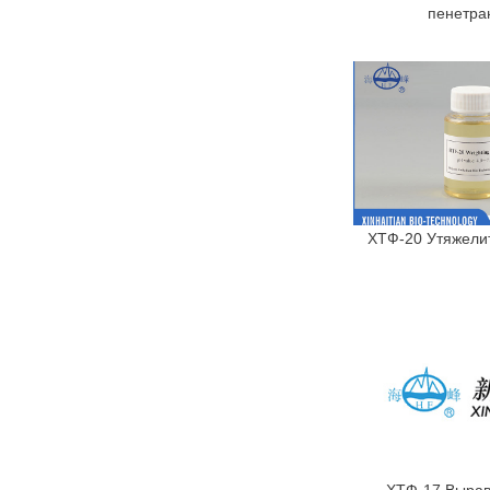
пенетра
ХТФ-20 Утяжели