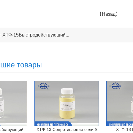
【Назад】
ХТФ-15Быстродействующий...
ющие товары
ействующий
ХТФ-13 Сопротивление соли S
ХТФ-18 