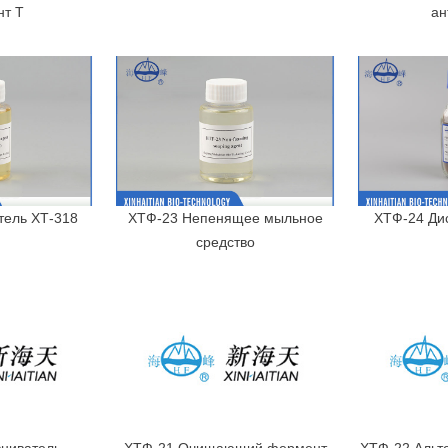
нт Т
ан
тель ХТ-318
ХТФ-23 Непенящее мыльное
ХТФ-24 Ди
средство