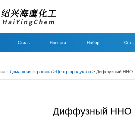
Стиль
Новости
Набор
Сеть
компании
персонала
прода
ция：
Домашняя страница
>
Центр продуктов
> Диффузный ННО
Диффузный ННО 