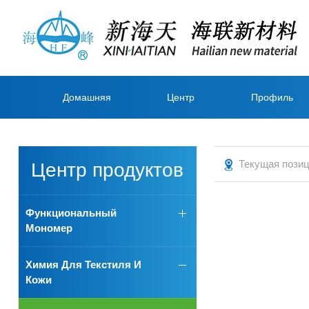
Домашняя
Центр
Профиль
страница
продуктов
компании
Текущая пози
Центр продуктов
Функциональный
Мономер
Химия Для Текстиля И
Кожи