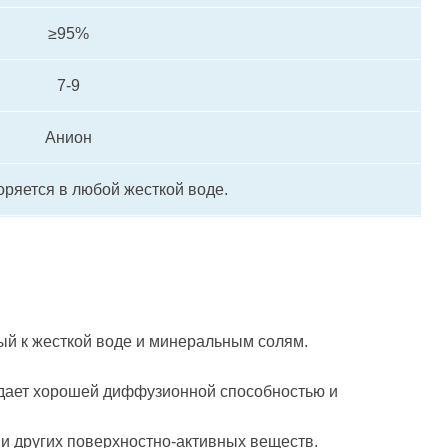
≥95%
7-9
Анион
оряется в любой жесткой воде.
вый к жесткой воде и минеральным солям.
адает хорошей диффузионной способностью и
и других поверхностно-активных веществ.