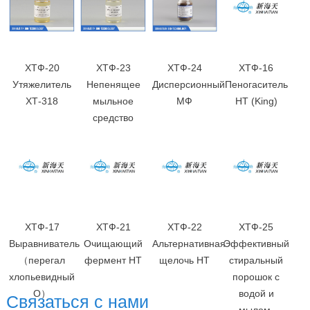
ХТФ-20
ХТФ-23
ХТФ-24
ХТФ-16
Утяжелитель
Непенящее
Дисперсионный
Пеногаситель
ХТ-318
мыльное
МФ
HT (King)
средство
ХТФ-17
ХТФ-21
ХТФ-22
ХТФ-25
Выравниватель
Очищающий
Альтернативная
Эффективный
（перегал
фермент HT
щелочь HT
стиральный
хлопьевидный
порошок с
О）
водой и
Связаться с нами
мылом.