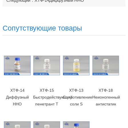
Следующий：ХТФ-14Диффузный ННО
Сопутствующие товары
ХТФ-14
ХТФ-15
ХТФ-13
ХТФ-18
Диффузный
Быстродействующий
Сопротивление
Неионогенный
ННО
пенетрант Т
соли S
антистатик