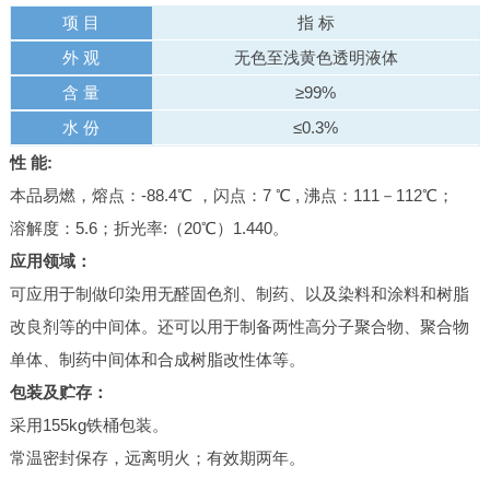
项 目
指 标
外 观
无色至浅黄色透明液体
含 量
≥99%
水 份
≤0.3%
性 能:
本品易燃，熔点：-88.4℃ ，闪点：7 ℃ , 沸点：111－112℃；
溶解度：5.6；折光率:（20℃）1.440。
应用领域：
可应用于制做印染用无醛固色剂、制药、以及染料和涂料和树脂
改良剂等的中间体。还可以用于制备两性高分子聚合物、聚合物
单体、制药中间体和合成树脂改性体等。
包装及贮存：
采用155kg铁桶包装。
常温密封保存，远离明火；有效期两年。